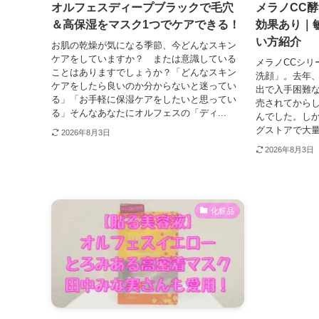
オルフェスディープブラックで毛穴
メラノCC
＆高保湿をマスク1つでケアできる！
効果あり｜
い方紹介
お肌の乾燥が気になる季節、今どんなスキン
ケアをしていますか？ または意識している
メラノCCシリ
ことはありますでしょうか？「どんなスキン
洗顔」。去年
ケアをしたら良いのか分からないと迷ってい
出で入手困難
る」「お手軽に保湿ケアをしたいと思ってい
売されてから
る」そんなあなたにオルフェスの「ディ...
んでした。し
グストアで大量
2026年8月3日
2026年8月3日
化粧品