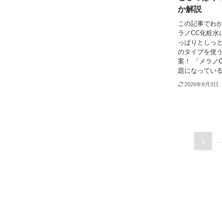
か解説
この記事でわか
ラノCC化粧水
っぱりとしっと
のタイプを使
案！ 「メラノ
題になっている
2026年8月3日
1
..