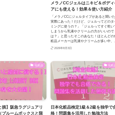
メラノCCジェルはニキビ＆ボディ
アにも使える！効果＆使い方紹介
「メラノCCにジェルタイプがあると聞い
実際にあった！だけど、ジェルってどのタ
ミングに使うの？」「ジェルってすぐ乾い
しまうから乳液やクリームの方がいいので
は？」と思ったそこのあなた！ほとんどの
粧品メーカーは乳液やクリームが多い中、..
2026年8月3日
化粧品
化粧
と損】阪急ラグジュアリ
日本化粧品検定1級＆2級を独学で
（ブルームボックスと限
格！問題集を活用した勉強方法