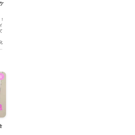
ケ
た！
イ
て
化
.
品
合