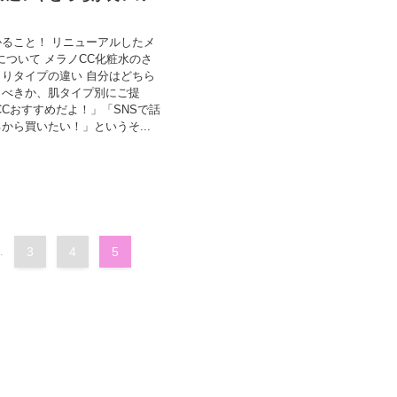
ること！ リニューアルしたメ
について メラノCC化粧水のさ
りタイプの違い 自分はどちら
うべきか、肌タイプ別にご提
CCおすすめだよ！」「SNSで話
から買いたい！」というそ...
.
3
4
5