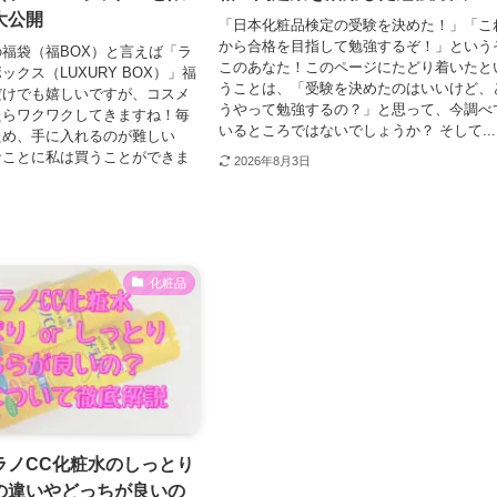
大公開
「日本化粧品検定の受験を決めた！」「こ
から合格を目指して勉強するぞ！」という
福袋（福BOX）と言えば「ラ
このあなた！このページにたどり着いたと
クス（LUXURY BOX）」福
うことは、「受験を決めたのはいいけど、
だけでも嬉しいですが、コスメ
うやって勉強するの？」と思って、今調べ
たらワクワクしてきますね！毎
いるところではないでしょうか？ そして...
ため、手に入れるのが難しい
なことに私は買うことができま
2026年8月3日
化粧品
ラノCC化粧水のしっとり
の違いやどっちが良いの