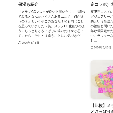
保湿も紹介
定コラボ）
「メラノCCマスクが良いと聞いた！」「調べ
夏限定コスメの
てみるとなんかたくさんある……え、何が違
グジュアリーボッ
うの？」というそこのあなた！私も同じこと
袋という単語
を思っていました（笑）メラノCC化粧水のよ
の福袋と聞い
うにしっとりとさっぱりの違いだけかと思っ
年数量限定の
ていたら、それとは違うことにお気づきだ...
中、ラッキー
し...
2026年8月3日
2026年8月3日
【比較】メ
とさっぱり