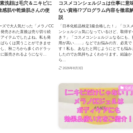
酵素洗顔は毛穴＆ニキビに
コスメコンシェルジュは仕事に意
敏感肌や乾燥肌さんの使
ない資格!?プログラム内容を徹底
説
ーズで大人気だった「メラノCC
「日本化粧品検定1級合格した！」「コス
、発売された直後は売り切り続
ンシェルジュ気になっているけど、取得す
なアイテムでしたよね。私も発
き？」「コスメコンシェルジュなるにも、
しばらくは買うことができませ
用が高い……」などでお悩みの方、必見で
かし、秋ごろから多くのドラッ
す！私も、あなたと同じようにとても悩み
に販売されるようになり...
したのでお気持ちよくわかります。結論か
ら...
2026年8月3日
化粧