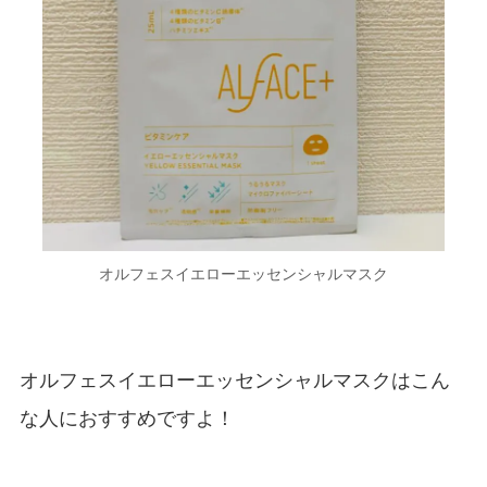
オルフェスイエローエッセンシャルマスク
オルフェスイエローエッセンシャルマスクはこん
な人におすすめですよ！