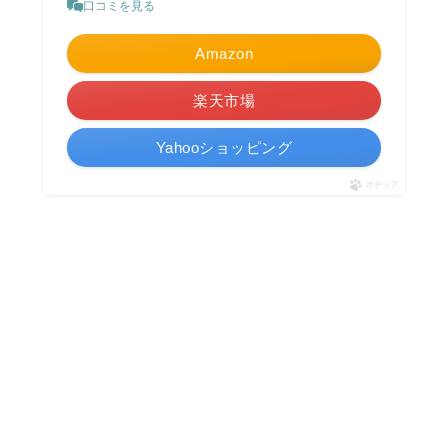
口コミを見る
Amazon
楽天市場
Yahooショッピング
ポチップ