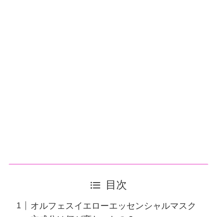
目次
オルフェスイエローエッセンシャルマスク