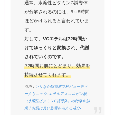
通常、水溶性ビタミンC誘導体
が分解されるのには、6～8時間
ほどかけられると言われていま
す。
対して、
VCエチルは72時間か
けてゆっくりと変換され、代謝
されていくのです。
72時間お肌にとどまり、効果を
持続させてくれます。
引用：
いりなか駅前皮フ科ビューティ
ークリニック-エチルアスコルビン酸
（水溶性ビタミンC誘導体）の特徴や効
果｜お肌に良い影響を与える成分-