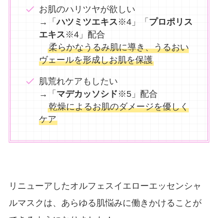
お肌のハリツヤが欲しい
→「
ハツミツエキス
※4」「
プロポリス
エキス
※4」配合
柔らかなうるみ肌に導き、うるおい
ヴェールを形成しお肌を保護
肌荒れケアもしたい
→「
マデカッソシド
※5」配合
乾燥によるお肌のダメージを優しく
ケア
リニューアしたオルフェスイエローエッセンシャ
ルマスクは、あらゆる肌悩みに働きかけることが